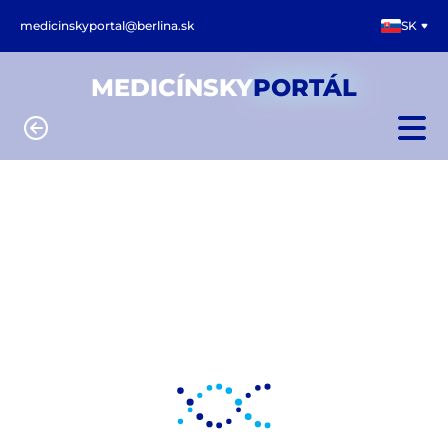
medicinskyportal@berlina.sk
SK
MEDICÍNSKY
PORTÁL