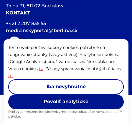
Tichá 31, 811 02 Bratislava
KONTAKT
+421 2 207 835 55
medicinskyportal@berlina.sk
Tento web používa súbory cookies potrebné na
Hlasová stopa v článkoch bola vygenerovaná pomocou AI
fungovanie stránky (vždy aktívne). Analytické cookies
Spravovať cookies
(Google Analytics) používame iba s vaším súhlasom.
Viac o cookies
tu
. Zásady spracovania osobných údajov
tu
.
© Content copyright 2026 by Berlina, s.r.o.
Iba nevyhnutné
Povoliť analytické
Svoj výber môžete kedykoľvek zmeniť cez odkaz „Spravovať cookies“ v
pätičke.