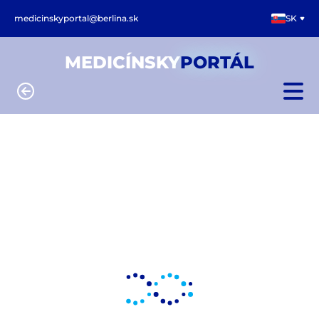
medicinskyportal@berlina.sk
SK
MEDICÍNSKY
PORTÁL