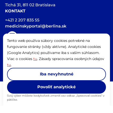
Tichá 31, 811 02 Bratislava
KONTAKT
+421 2 207 835 55
medicinskyportal@berlina.sk
Tento web používa súbory cookies potrebné na
Hlasová stopa v článkoch bola vygenerovaná pomocou AI
fungovanie stránky (vždy aktívne). Analytické cookies
Spravovať cookies
(Google Analytics) používame iba s vaším súhlasom.
Viac o cookies
tu
. Zásady spracovania osobných údajov
tu
.
© Content copyright 2026 by Berlina, s.r.o.
Iba nevyhnutné
Povoliť analytické
Svoj výber môžete kedykoľvek zmeniť cez odkaz „Spravovať cookies“ v
pätičke.