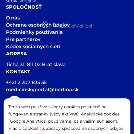
široká verejnosť.
SPOLOČNOSŤ
O nás
Načítava sa
Ochrana osobných údajov
Podmienky používania
Pre partnerov
Kódex sociálnych sietí
ADRESA
Tichá 31, 811 02 Bratislava
KONTAKT
+421 2 207 835 55
medicinskyportal@berlina.sk
Tento web používa súbory cookies potrebné na
Hlasová stopa v článkoch bola vygenerovaná pomocou AI
fungovanie stránky (vždy aktívne). Analytické cookies
Spravovať cookies
(Google Analytics) používame iba s vaším súhlasom.
Viac o cookies
tu
. Zásady spracovania osobných údajov