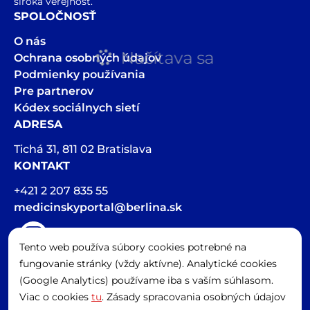
široká verejnosť.
SPOLOČNOSŤ
O nás
Načítava sa
Ochrana osobných údajov
Podmienky používania
Pre partnerov
Kódex sociálnych sietí
ADRESA
Tichá 31, 811 02 Bratislava
KONTAKT
+421 2 207 835 55
medicinskyportal@berlina.sk
Tento web používa súbory cookies potrebné na
Hlasová stopa v článkoch bola vygenerovaná pomocou AI
fungovanie stránky (vždy aktívne). Analytické cookies
Spravovať cookies
(Google Analytics) používame iba s vaším súhlasom.
Viac o cookies
tu
. Zásady spracovania osobných údajov