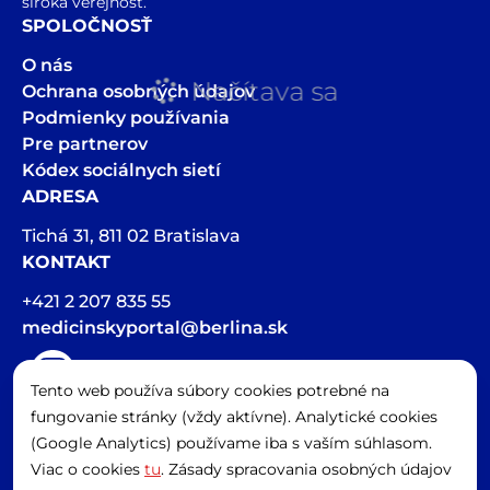
široká verejnosť.
SPOLOČNOSŤ
O nás
Načítava sa
Ochrana osobných údajov
Podmienky používania
Pre partnerov
Kódex sociálnych sietí
ADRESA
Tichá 31, 811 02 Bratislava
KONTAKT
+421 2 207 835 55
medicinskyportal@berlina.sk
Tento web používa súbory cookies potrebné na
Hlasová stopa v článkoch bola vygenerovaná pomocou AI
fungovanie stránky (vždy aktívne). Analytické cookies
Spravovať cookies
(Google Analytics) používame iba s vaším súhlasom.
Viac o cookies
tu
. Zásady spracovania osobných údajov