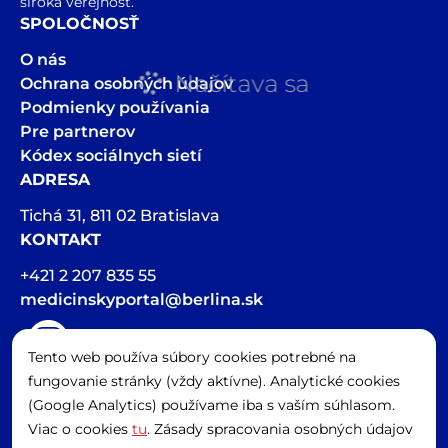
široká verejnosť.
SPOLOČNOSŤ
O nás
Načítava sa
Ochrana osobných údajov
Podmienky používania
Pre partnerov
Kódex sociálnych sietí
ADRESA
Tichá 31, 811 02 Bratislava
KONTAKT
+421 2 207 835 55
medicinskyportal@berlina.sk
Tento web používa súbory cookies potrebné na
Hlasová stopa v článkoch bola vygenerovaná pomocou AI
fungovanie stránky (vždy aktívne). Analytické cookies
Spravovať cookies
(Google Analytics) používame iba s vaším súhlasom.
Viac o cookies
tu
. Zásady spracovania osobných údajov