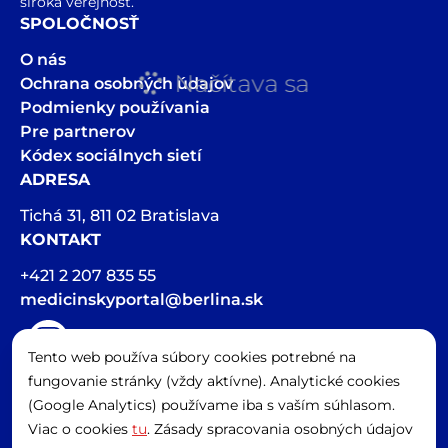
široká verejnosť.
SPOLOČNOSŤ
O nás
Načítava sa
Ochrana osobných údajov
Podmienky používania
Pre partnerov
Kódex sociálnych sietí
ADRESA
Tichá 31, 811 02 Bratislava
KONTAKT
+421 2 207 835 55
medicinskyportal@berlina.sk
Tento web používa súbory cookies potrebné na
Hlasová stopa v článkoch bola vygenerovaná pomocou AI
fungovanie stránky (vždy aktívne). Analytické cookies
Spravovať cookies
(Google Analytics) používame iba s vaším súhlasom.
Viac o cookies
tu
. Zásady spracovania osobných údajov