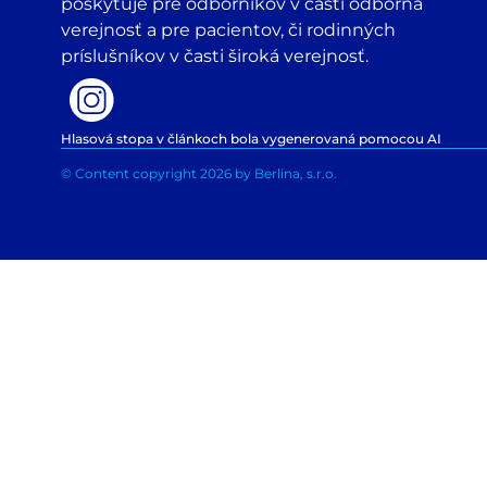
poskytuje pre odborníkov v časti odborná
verejnosť a pre pacientov, či rodinných
príslušníkov v časti široká verejnosť.
Hlasová stopa v článkoch bola vygenerovaná pomocou AI
© Content copyright 2026 by Berlina, s.r.o.