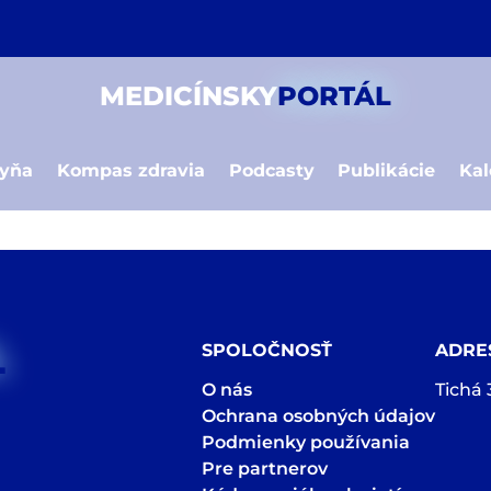
MEDICÍNSKY
PORTÁL
hyňa
Kompas zdravia
Podcasty
Publikácie
Kal
L
SPOLOČNOSŤ
ADRE
O nás
Tichá 
Ochrana osobných údajov
Podmienky používania
Pre partnerov