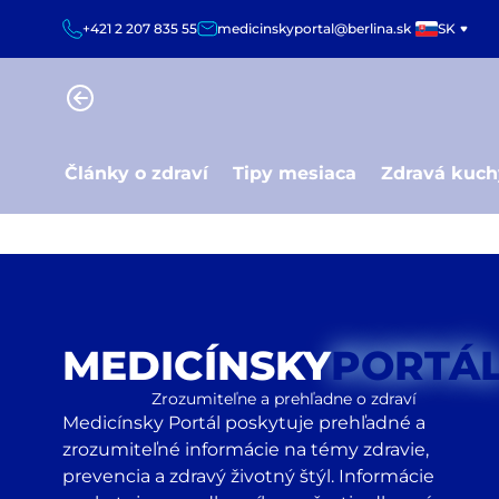
+421 2 207 835 55
medicinskyportal@berlina.sk
SK
Články o zdraví
Tipy mesiaca
Zdravá kuc
MEDICÍNSKY
PORTÁ
Zrozumiteľne a prehľadne o zdraví
Medicínsky Portál poskytuje prehľadné a
zrozumiteľné informácie na témy zdravie,
prevencia a zdravý životný štýl. Informácie