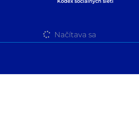
Kódex sociálnych sietí
Načítava sa