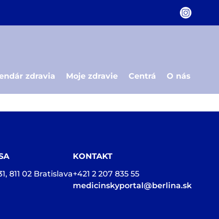
endár zdravia
Moje zdravie
Centrá
O nás
SA
KONTAKT
31, 811 02 Bratislava
+421 2 207 835 55
medicinskyportal@berlina.sk