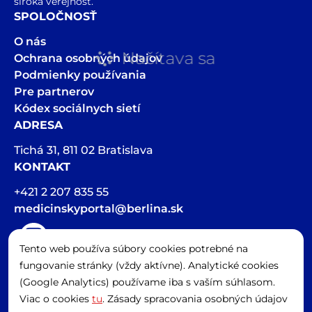
široká verejnosť.
SPOLOČNOSŤ
O nás
Načítava sa
Ochrana osobných údajov
Podmienky používania
Pre partnerov
Kódex sociálnych sietí
ADRESA
Tichá 31, 811 02 Bratislava
KONTAKT
+421 2 207 835 55
medicinskyportal@berlina.sk
Tento web používa súbory cookies potrebné na
Hlasová stopa v článkoch bola vygenerovaná pomocou AI
fungovanie stránky (vždy aktívne). Analytické cookies
Spravovať cookies
(Google Analytics) používame iba s vaším súhlasom.
Viac o cookies
tu
. Zásady spracovania osobných údajov