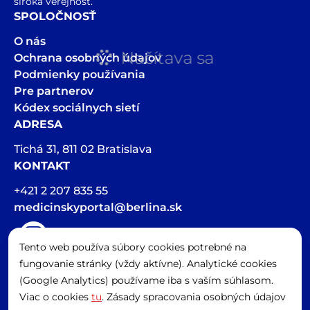
široká verejnosť.
SPOLOČNOSŤ
O nás
Načítava sa
Ochrana osobných údajov
Podmienky používania
Pre partnerov
Kódex sociálnych sietí
ADRESA
Tichá 31, 811 02 Bratislava
KONTAKT
+421 2 207 835 55
medicinskyportal@berlina.sk
Tento web používa súbory cookies potrebné na
Hlasová stopa v článkoch bola vygenerovaná pomocou AI
fungovanie stránky (vždy aktívne). Analytické cookies
Spravovať cookies
(Google Analytics) používame iba s vaším súhlasom.
Viac o cookies
tu
. Zásady spracovania osobných údajov