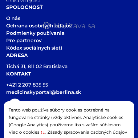
široká verejnosť.
SPOLOČNOSŤ
O nás
Načítava sa
Ochrana osobných údajov
Podmienky používania
Pre partnerov
Kódex sociálnych sietí
ADRESA
Tichá 31, 811 02 Bratislava
KONTAKT
+421 2 207 835 55
medicinskyportal@berlina.sk
Tento web používa súbory cookies potrebné na
Hlasová stopa v článkoch bola vygenerovaná pomocou AI
fungovanie stránky (vždy aktívne). Analytické cookies
Spravovať cookies
(Google Analytics) používame iba s vaším súhlasom.
Viac o cookies
tu
. Zásady spracovania osobných údajov