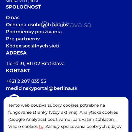
široká verejnosť.
SPOLOČNOSŤ
O nás
Načítava sa
Ochrana osobných údajov
Podmienky používania
Pre partnerov
Kódex sociálnych sietí
ADRESA
Tichá 31, 811 02 Bratislava
KONTAKT
+421 2 207 835 55
medicinskyportal@berlina.sk
Tento web používa súbory cookies potrebné na
Hlasová stopa v článkoch bola vygenerovaná pomocou AI
fungovanie stránky (vždy aktívne). Analytické cookies
Spravovať cookies
(Google Analytics) používame iba s vaším súhlasom.
Viac o cookies
tu
. Zásady spracovania osobných údajov