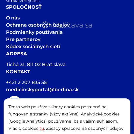
široká verejnosť.
SPOLOČNOSŤ
O nás
Načítava sa
Ochrana osobných údajov
Podmienky používania
Pre partnerov
Kódex sociálnych sietí
ADRESA
Tichá 31, 811 02 Bratislava
KONTAKT
+421 2 207 835 55
medicinskyportal@berlina.sk
Tento web používa súbory cookies potrebné na
Hlasová stopa v článkoch bola vygenerovaná pomocou AI
fungovanie stránky (vždy aktívne). Analytické cookies
Spravovať cookies
(Google Analytics) používame iba s vaším súhlasom.
Viac o cookies
tu
. Zásady spracovania osobných údajov